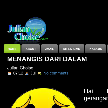
HOME
ABOUT
JMAIL
AR-LK ICMD
KASKUS
MENANGIS DARI DALAM
INDEX
Julian Cholse
07:12
Jul
No comments
Hai K
geranga