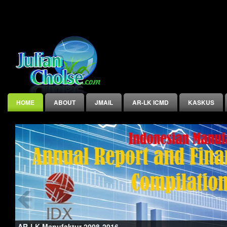
HOME
ABOUT
JMAIL
AR-LK ICMD
KASKUS
INDEX
AR-LK Manufaktur 2008-2016