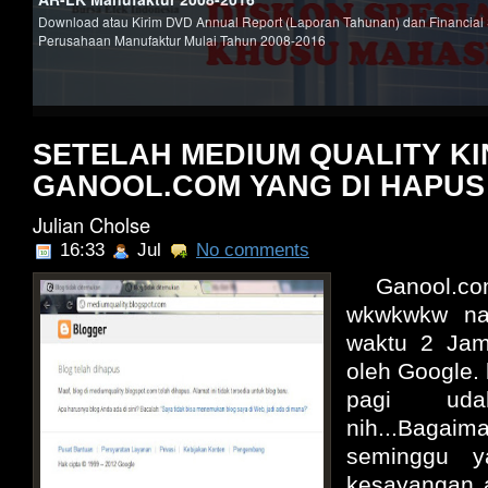
Download atau Kirim DVD Annual Report (Laporan Tahunan) dan Financial
Perusahaan Manufaktur Mulai Tahun 2008-2016
SETELAH MEDIUM QUALITY KIN
GANOOL.COM YANG DI HAPUS
Julian Cholse
16:33
Jul
No comments
Ganool.co
wkwkwkw na
waktu 2 Jam
oleh Google.
pagi ud
nih...Bagai
seminggu y
kesayangan 