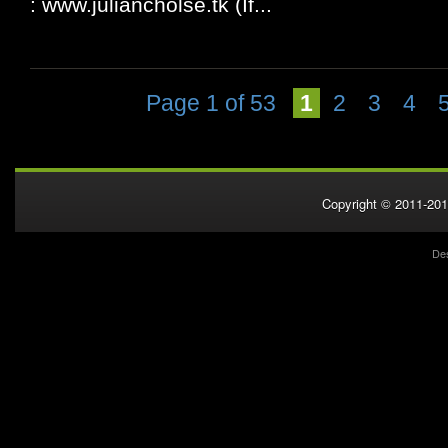
: www.juliancholse.tk (If...
Page 1 of 53
1
2
3
4
Copyright © 2011-20
De