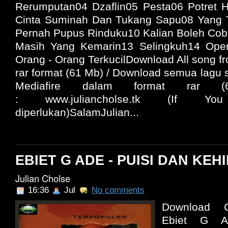
Rerumputan04 Dzaflin05 Pesta06 Potret H
Cinta Suminah Dan Tukang Sapu08 Yang T
Pernah Pupus Rinduku10 Kalian Boleh Cob
Masih Yang Kemarin13 Selingkuh14 Ope
Orang - Orang TerkucilDownload All song fr
rar format (61 Mb) / Download semua lagu s
Mediafire dalam format rar (
: www.juliancholse.tk (If Y
diperlukan)SalamJulian...
EBIET G ADE - PUISI DAN KEHI
Julian Cholse
16:36
Jul
No comments
Download C
Ebiet G A