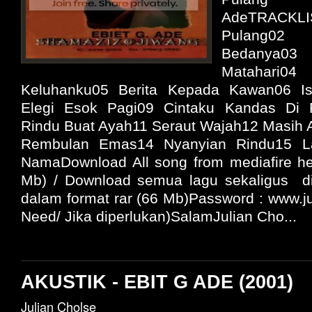
AdeTRACKL
Pulang0
Bedanya
Matahari04
Keluhanku05 Berita Kepada Kawan06 I
Elegi Esok Pagi09 Cintaku Kandas Di R
Rindu Buat Ayah11 Seraut Wajah12 Masih 
Rembulan Emas14 Nyanyian Rindu15 L
NamaDownload All song from mediafire her
Mb) / Download semua lagu sekaligus di 
dalam format rar (66 Mb)Password : www.jul
Need/ Jika diperlukan)SalamJulian Cho...
AKUSTIK - EBIT G ADE (2001)
Julian Cholse