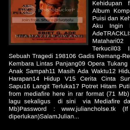
Kehidupan f
Album Kompi
Puisi dan Ke
Aku Ingin 
AdeTRACKL
Matahari
Terkucil03
Sebuah Tragedi 198106 Gadis Remang-Re
Kembara Lintas Panjang09 Opera Tukang
Anak Sampah11 Masih Ada Waktu12 Hidup
Harapan14 Hidup V15 Cerita Cinta S
Sapu16 Langit Terluka17 Potret Hitam Put
from mediafire here in rar format (71 M
lagu sekaligus di sini via Mediafire da
Mb)Password : www.juliancholse.tk (
diperlukan)SalamJulian...