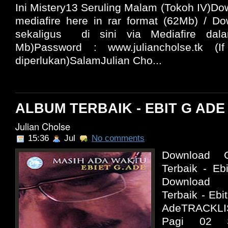
Ini Mistery13 Seruling Malam (Tokoh IV)Do
mediafire here in rar format (62Mb) / D
sekaligus di sini via Mediafire dal
Mb)Password : www.juliancholse.tk (
diperlukan)SalamJulian Cho...
ALBUM TERBAIK - EBIT G ADE 
Julian Cholse
15:36
Jul
No comments
Download C
Terbaik - Eb
Download 
Terbaik - Ebi
AdeTRACKLI
Pagi 02 S