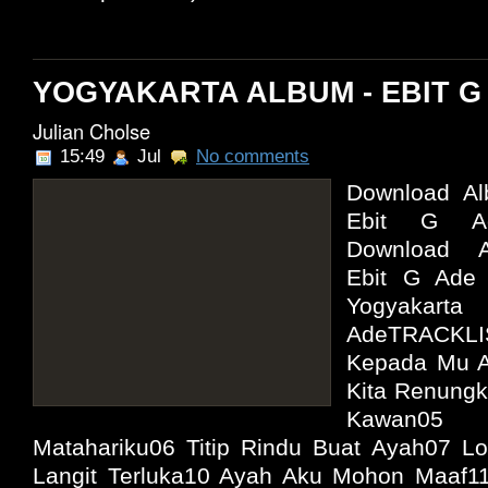
YOGYAKARTA ALBUM - EBIT G 
Julian Cholse
15:49
Jul
No comments
Download A
Ebit G A
Download A
Ebit G Ade 
Yogyaka
AdeTRACKLI
Kepada Mu A
Kita Renungk
Kawan0
Matahariku06 Titip Rindu Buat Ayah07 Lo
Langit Terluka10 Ayah Aku Mohon Maaf11