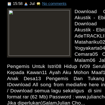
15:58
Jul
No comments
Download C
Akustik - Eb
Download 
Akustik - Ebi
AdeTRACKL
Matahari
Yogyakarta0
Cemara05 Ci
Malam06 Jak
Pengemis Untuk Istri08 Hidup IV09 Serul
Kepada Kawan11 Ayah Aku Mohon Maaf12 
Anak Desa13 Pengemis Dan Tukang 
IDownload All song from mediafire here in
/ Download semua lagu sekaligus di sini 
format rar (62 Mb) Password : www.juliancho
Jika diperlukan)SalamJulian Cho...