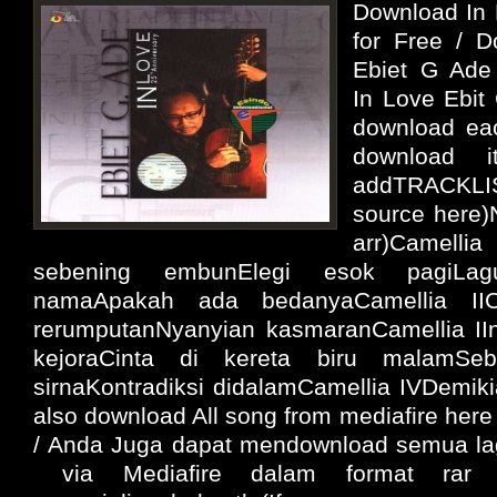
Download In 
for Free / 
Ebiet G Ade
In Love Ebit
download eac
download i
addTRACKLI
source here)
arr)Camellia
sebening embunElegi esok pagiLa
namaApakah ada bedanyaCamellia IIC
rerumputanNyanyian kasmaranCamellia IIn
kejoraCinta di kereta biru malamSe
sirnaKontradiksi didalamCamellia IVDemiki
also download All song from mediafire here 
/ Anda Juga dapat mendownload semua lag
via Mediafire dalam format rar 