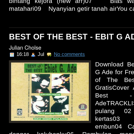
bintang kejora (new arr)07 Bias
matahari09 Nyanyian getir tanah airYou ca
BEST OF THE BEST - EBIT G AD
Julian Cholse
16:18
Jul
No comments
Download Bes
G Ade for Fr
of The Be
GratisCover
Best 
AdeTRACKL
pulang 0
kertas03 
embun04 Ca