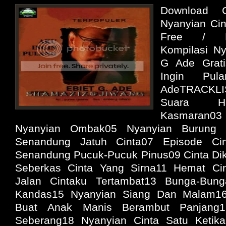
Download C
Nyanyian Cin
Free / D
Kompilasi Ny
G Ade Grat
Ingin Pu
AdeTRACKL
Suara Ha
Kasmaran03
Nyanyian Ombak05 Nyanyian Burung
Senandung Jatuh Cinta07 Episode Ci
Senandung Pucuk-Pucuk Pinus09 Cinta Dik
Seberkas Cinta Yang Sirna11 Hemat Cin
Jalan Cintaku Tertambat13 Bunga-Bung
Kandas15 Nyanyian Siang Dan Malam1
Buat Anak Manis Berambut Panjang
Seberang18 Nyanyian Cinta Satu Ketika