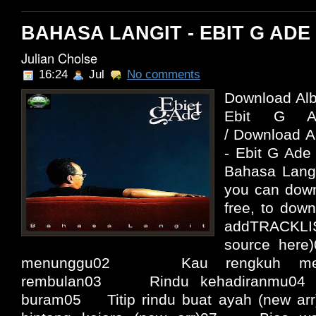
BAHASA LANGIT - EBIT G ADE 
Julian Cholse
16:24
Jul
No comments
Download Alb
Ebit G 
/ Download A
- Ebit G Ade
Bahasa Langi
you can down
free, to down
addTRACKLI
source here
menunggu02 Kau rengkuh ment
rembulan03 Rindu kehadiranmu0
buram05 Titip rindu buat ayah (new ar