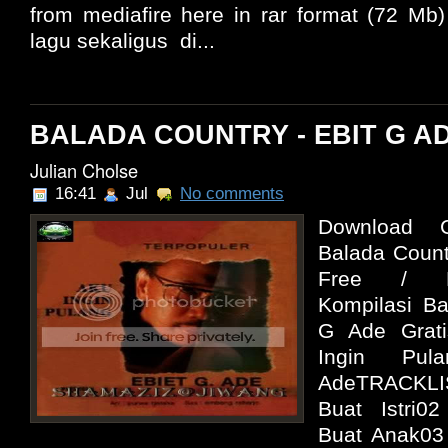
from mediafire here in rar format (72 M
lagu sekaligus di...
BALADA COUNTRY - EBIT G AD
Julian Cholse
16:41
Jul
No comments
Download C
Balada Count
Free / D
Kompilasi Ba
G Ade Grat
Ingin Pu
AdeTRACKLI
Buat Istri0
Buat Anak03