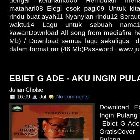
dengar keluhanku06 Rembulan mena
matahari08 Elegi esok pagi09 Untuk kita
rindu buat ayah11 Nyanyian rindu12 Serau
waktu14 Lagu untuk sebuah nama1
kawanDownload All song from mediafire her
Mb) / Download semua lagu sekaligus di 
dalam format rar (46 Mb)Password : www.juli
EBIET G ADE - AKU INGIN PUL
Julian Cholse
16:09
Jul
No comments
Download E
Ingin Pulang
Ebiet G Ade 
GratisCove
Pulang