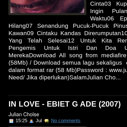
Cinta03 Ku
Ingin Pul
Waktu06 Ep
Hilang07 Senandung Pucuk-Pucuk Pinu
Kawan09 Cintaku Kandas Direrumputan10
Yang Telah Selesai12 Untuk Kita Re
Pengemis Untuk Istri Dan Doa U
MerekaDownload All song from mediafire 
(58Mb) / Download semua lagu sekaligus di
dalam format rar (58 Mb)Password : www.jul
Need/ Jika diperlukan)SalamJulian Cho...
IN LOVE - EBIET G ADE (2007)
Julian Cholse
15:25
Jul
No comments