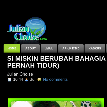
HOME
ABOUT
JMAIL
AR-LK ICMD
KASKUS
SI MISKIN BERUBAH BAHAGIA
INDEX
PERNAH TIDUR)
Julian Cholse
16:44
Jul
No comments